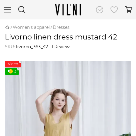
Women's apparel
Dresses
Livorno linen dress mustard 42
SKU:
livorno_363_42
1 Review
Video
3