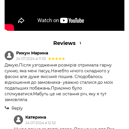
Reviews
1
Рикун Марина
24.07.2024 в 11:33
Дякую.Після узгодження розмірів отримала гарну
сукню, яка мені пасує.Начебто нічого складного у
фасоні але дуже якісний пошив. Сподобалось
відношення до замовника- уважно сталися до моїх
подальших побажань.Приємно було
спілкуватися.Мабуть це не остання річ, яку я тут
замовляла.
Reply
Катерина
24.07.2024 в 12:52