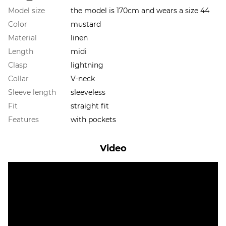
Model size
the model is 170cm and wears a size 44
Color
mustard
Material
linen
Length
midi
Clasp
lightning
Collar
V-neck
Sleeve length
sleeveless
Fit
straight fit
Features
with pockets
Video