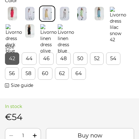
Color
Size
42
44
46
48
50
52
54
56
58
60
62
64
Size guide
In stock
€54
Buy now