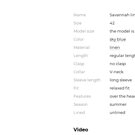
Name
Savannah li
Size
42
Model size
the model is
Color
sky blue
Material
linen
Length
regular leng
Clasp
no clasp
Collar
V-neck
Sleeve length
long sleeve
Fit
relaxed fit
Features
over the hea
Season
summer
Lined
unlined
Video