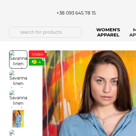
Skip to main content
+38 093 645 78 15
WOMEN'S
M
APPAREL
AP
Video
4