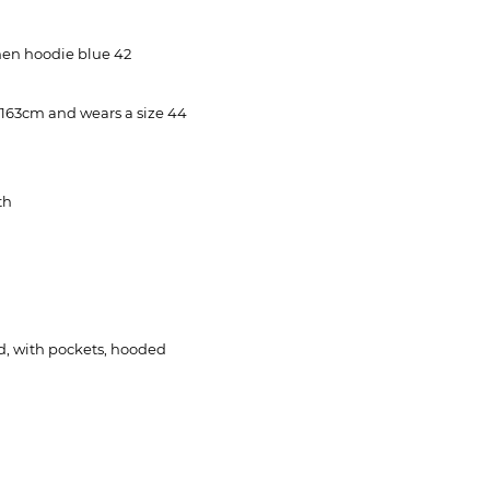
nen hoodie blue 42
 163cm and wears a size 44
th
d, with pockets, hooded