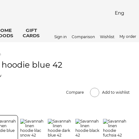
Eng
HOME
GIFT
OODS
CARDS
My order
Sign in
Comparison
Wishlist
s
 hoodie blue 42
w
Compare
Add to wishlist