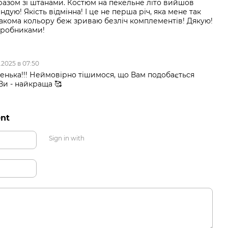
азом зі штанами. Костюм на пекельне літо вийшов
дую! Якість відмінна! І це не перша річ, яка мене так
Такома кольору беж зриваю безліч комплементів! Дякую!
робниками!
.2025 в 07:50
енька!!! Неймовірно тішимося, що Вам подобається
Ви - найкраща 🥰
nt
Sign in with