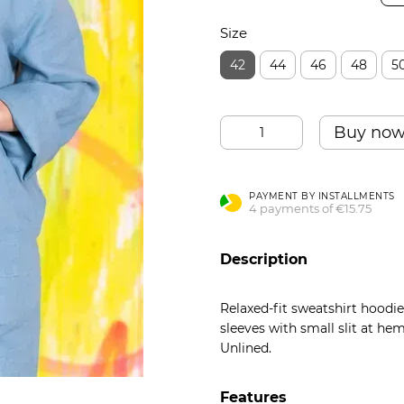
Підписатися
Size
42
44
46
48
5
Надано SendPulse
Buy no
PAYMENT BY INSTALLMENTS
4 payments of €15.75
Description
Relaxed-fit sweatshirt hoodie
sleeves with small slit at he
Unlined.
Features