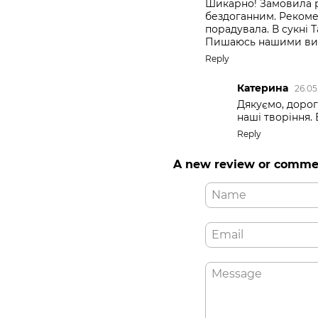
Шикарно! Замовила р
бездоганним. Рекомен
порадувала. В сукні 
Пишаюсь нашими ви
Reply
Катерина
26.05
Дякуємо, дорог
наші творіння. 
Reply
A new review or comme