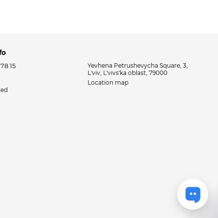
fo
 78 15
Yevhena Petrushevycha Square, 3,
L'viv, L'vivs'ka oblast, 79000
Location map
ted