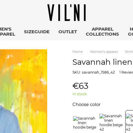
EN'S
APPAREL
SIZEGUIDE
OUTLET
PAREL
COLLECTIONS
G
Home
Women's apparel
Shirt
Savannah linen
SKU: savannah_1586_42
1 Revie
€63
Підписка на розсилку
In stock
Дізнавайтеся першими про наші новини
Choose color
*