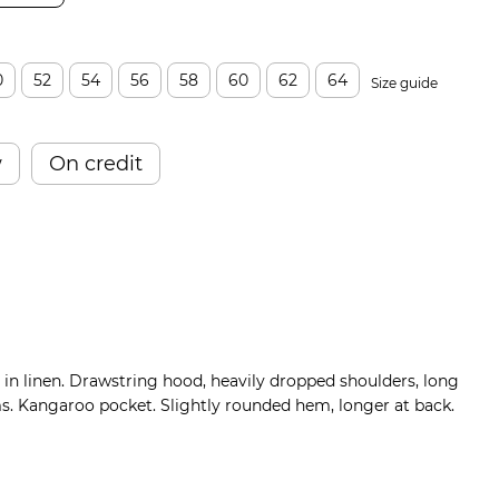
0
52
54
56
58
60
62
64
Size guide
w
On credit
 in linen. Drawstring hood, heavily dropped shoulders, long
ms. Kangaroo pocket. Slightly rounded hem, longer at back.