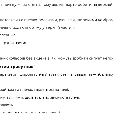
 плечі вужчі за стегна, тому акцент варто робити на верхній 
 деталями на плечах: воланами, рюшами, широкими комірам
зуально додають об'єму у верхній частині.
плечима.
верхній частині.
мних кольорів без акцентів, які можуть зробити силует неп
утий трикутник"
арактерні широкі плечі й вузькі стегна. Завдання — збалансу
айном на плечах і акцентом на талії.
ими лініями, що візуально звужують плечі.
падають.
я створення ефекту витонченості.