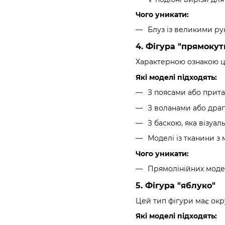
Чого уникати:
Блуз із великими р
4. Фігура "прямокут
Характерною ознакою цьо
Які моделі підходять:
З поясами або прит
З воланами або драп
З баскою, яка візуал
Моделі із тканини з 
Чого уникати:
Прямолінійних модел
5. Фігура "яблуко"
Цей тип фігури має окр
Які моделі підходять: