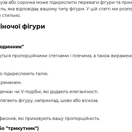
уза або сорочка може підкреслити переваги фігури та прих
ь, яка відповідає вашому типу фігури. У цій статті ми розп
 стильно.
іночої фігури
 годинник"
ється пропорційними стегнами і плечима, а також виражено
о підкреслюють талію.
о ременем.
ечка» чи V-подібні, які додають елегантності.
блягають фігуру, наприклад, шовк або віскоза.
асонів, які приховують вашу пропорційність.
бо "трикутник")