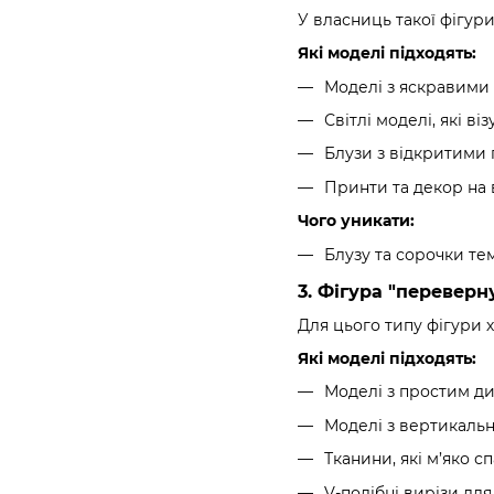
У власниць такої фігури
Які моделі підходять:
Моделі з яскравими
Світлі моделі, які ві
Блузи з відкритими 
Принти та декор на 
Чого уникати:
Блузу та сорочки те
3. Фігура "переверн
Для цього типу фігури х
Які моделі підходять:
Моделі з простим диз
Моделі з вертикальн
Тканини, які м’яко с
V-подібні вирізи дл