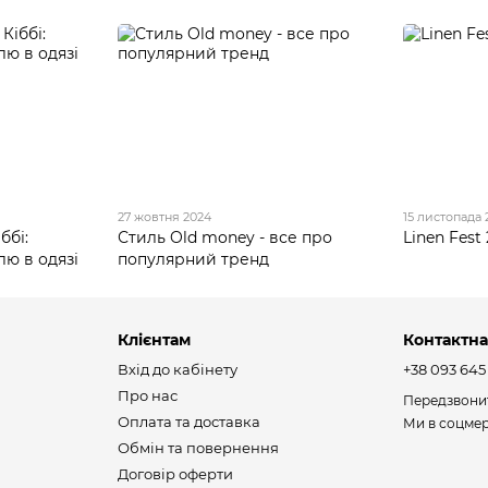
27 жовтня 2024
15 листопада 
ббі:
Стиль Old money - все про
Linen Fest
лю в одязі
популярний тренд
Клієнтам
Контактна
Вхід до кабінету
+38 093 645
Про нас
Передзвони
Оплата та доставка
Ми в соцме
Обмін та повернення
Договір оферти