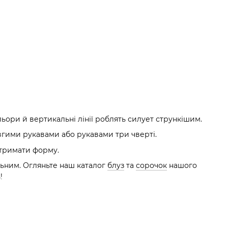
ольори й вертикальні лінії роблять силует стрункішим.
вгими рукавами або рукавами три чверті.
 тримати форму.
льним. Огляньте наш каталог
блуз
та
сорочок
нашого
!