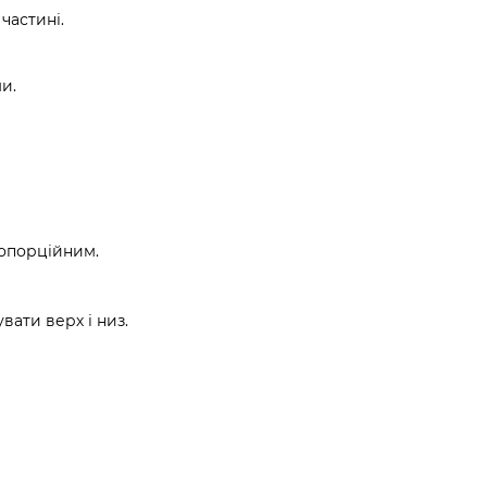
частині.
и.
ропорційним.
вати верх і низ.