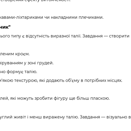
укавами-ліхтариками чи накладними плечиками.
ник"
го типу є відсутність виразної талії. Завдання — створити 
аленим кроєм.
іруванням у зоні грудей.
ьно формує талію.
м’якою текстурою, які додають об’єму в потрібних місцях.
ей, які можуть зробити фігуру ще більш пласкою.
углий живіт і менш виражену талію. Завдання — візуально ви