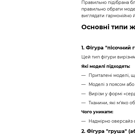
Правильно підібрана бл
правильно обрати модел
виглядати гармонійно й
Основні типи ж
1. Фігура "пісочний
Цей тип фігури вирізня
Які моделі підходять:
Приталені моделі, щ
Моделі з поясом аб
Вирізи у формі «серд
Тканини, які м’яко о
Чого уникати:
Надмірно оверсайз ф
2. Фігура "груша" (а