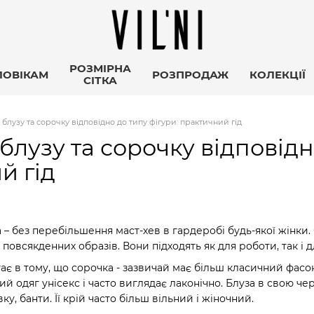
РОЗМІРНА
ЛОВІКАМ
РОЗПРОДАЖ
КОЛЕКЦІЇ
СІТКА
 блузу та сорочку відповідно до типу фігури: практичний гід
блузу та сорочку відповідн
й гід
а – без перебільшення маст-хев в гардеробі будь-якої жінк
 повсякденних образів. Вони підходять як для роботи, так і 
ає в тому, що сорочка - зазвичай має більш класичний фасон
ий одяг унісекс і часто виглядає лаконічно. Блуза в свою ч
, банти. Її крій часто більш вільний і жіночний.