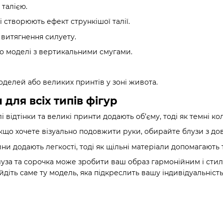
талією.
кі створюють ефект стрункішої талії.
 витягнення силуету.
о моделі з вертикальними смугами.
делей або великих принтів у зоні живота.
для всіх типів фігур
і відтінки та великі принти додають об’єму, тоді як темні к
що хочете візуально подовжити руки, обирайте блузи з до
ини додають легкості, тоді як щільні матеріали допомагають
уза та сорочка може зробити ваш образ гармонійним і сти
айдіть саме ту модель, яка підкреслить вашу індивідуальність