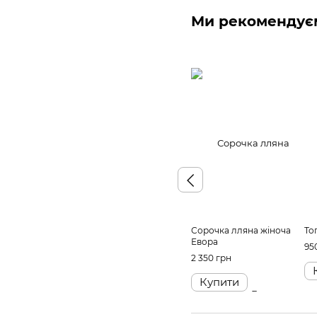
Ми рекомендує
Сорочка лляна жіноча
То
Евора
95
2 350 грн
Купити