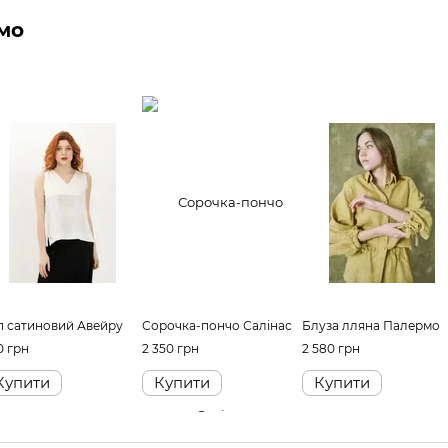
мо
п сатиновий Авейру
Сорочка-пончо Салінас
Блуза лляна Палермо
0 грн
2 350 грн
2 580 грн
Купити
Купити
Купити