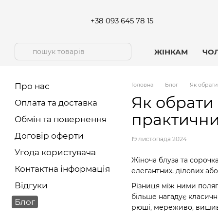
Перейти до основного контенту
+38 093 645 78 15
ЖІНКАМ
ЧО
Про нас
Головна
Блог
Як обрати
Як обрати 
Оплата та доставка
практични
Обмін та повернення
Договір оферти
19 листопада 2024
Угода користувача
Жіноча блуза та сорочк
Контактна інформація
елегантних, ділових або
Відгуки
Різниця між ними поляг
більше нагадує класичн
Блог
рюші, мереживо, вишивку