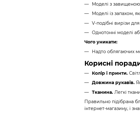
Моделі з завищеною 
Моделі із запахом, я
V-подібні вирізи для
Однотонні моделі аб
Чого уникати:
Надто облягаючих мо
Корисні поради 
Колір і принти.
Світл
Довжина рукавів.
Як
Тканина.
Легкі ткан
Правильно підібрана бл
інтернет-магазину, і зн