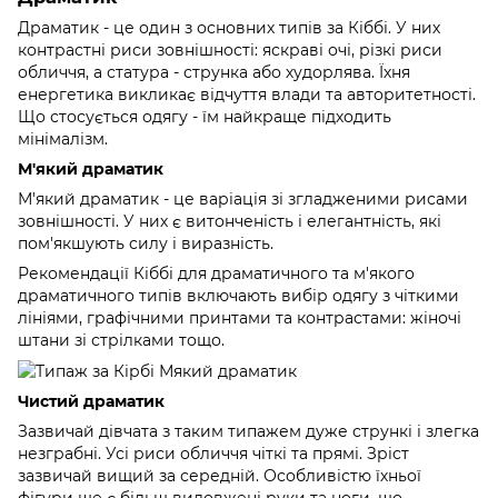
Драматик - це один з основних типів за Кіббі. У них
контрастні риси зовнішності: яскраві очі, різкі риси
обличчя, а статура - струнка або худорлява. Їхня
енергетика викликає відчуття влади та авторитетності.
Що стосується одягу - їм найкраще підходить
мінімалізм.
М'який драматик
М'який драматик - це варіація зі згладженими рисами
зовнішності. У них є витонченість і елегантність, які
пом'якшують силу і виразність.
Рекомендації Кіббі для драматичного та м'якого
драматичного типів включають вибір одягу з чіткими
лініями, графічними принтами та контрастами: жіночі
штани зі стрілками тощо.
Чистий драматик
Зазвичай дівчата з таким типажем дуже стрункі і злегка
незграбні. Усі риси обличчя чіткі та прямі. Зріст
зазвичай вищий за середній. Особливістю їхньої