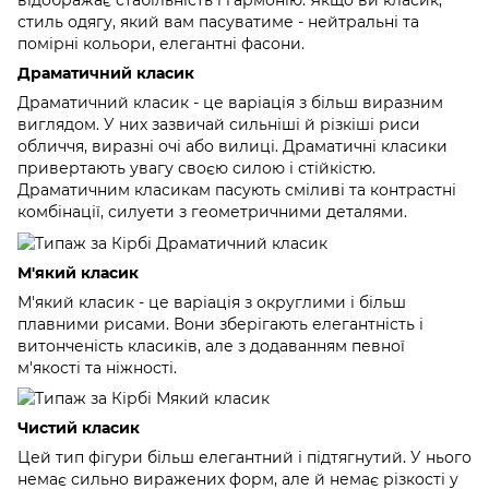
відображає стабільність і гармонію. Якщо ви класик,
стиль одягу, який вам пасуватиме - нейтральні та
помірні кольори, елегантні фасони.
Драматичний класик
Драматичний класик - це варіація з більш виразним
виглядом. У них зазвичай сильніші й різкіші риси
обличчя, виразні очі або вилиці. Драматичні класики
привертають увагу своєю силою і стійкістю.
Драматичним класикам пасують сміливі та контрастні
комбінації, силуети з геометричними деталями.
М'який класик
М'який класик - це варіація з округлими і більш
плавними рисами. Вони зберігають елегантність і
витонченість класиків, але з додаванням певної
м'якості та ніжності.
Чистий класик
Цей тип фігури більш елегантний і підтягнутий. У нього
немає сильно виражених форм, але й немає різкості у