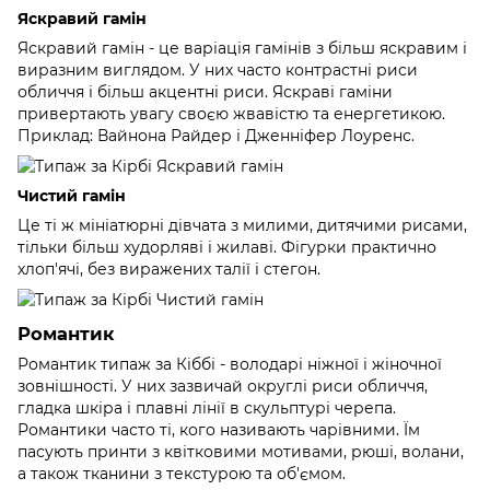
Яскравий гамін
Яскравий гамін - це варіація гамінів з більш яскравим і
виразним виглядом. У них часто контрастні риси
обличчя і більш акцентні риси. Яскраві гаміни
привертають увагу своєю жвавістю та енергетикою.
Приклад: Вайнона Райдер і Дженніфер Лоуренс.
Чистий гамін
Це ті ж мініатюрні дівчата з милими, дитячими рисами,
тільки більш худорляві і жилаві. Фігурки практично
хлоп'ячі, без виражених талії і стегон.
Романтик
Романтик типаж за Кіббі - володарі ніжної і жіночної
зовнішності. У них зазвичай округлі риси обличчя,
гладка шкіра і плавні лінії в скульптурі черепа.
Романтики часто ті, кого називають чарівними. Їм
пасують принти з квітковими мотивами, рюші, волани,
а також тканини з текстурою та об'ємом.