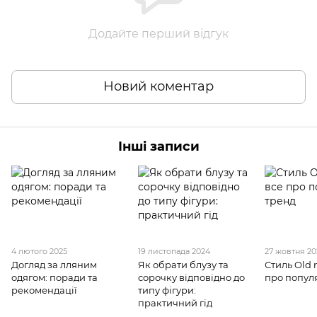
Додайте перший відгук
Новий коментар
Інші записи
4 лютого 2025
19 листопада 2024
27 жовтня 2
Догляд за лляним
Як обрати блузу та
Стиль Old 
одягом: поради та
сорочку відповідно до
про попул
рекомендації
типу фігури:
практичний гід