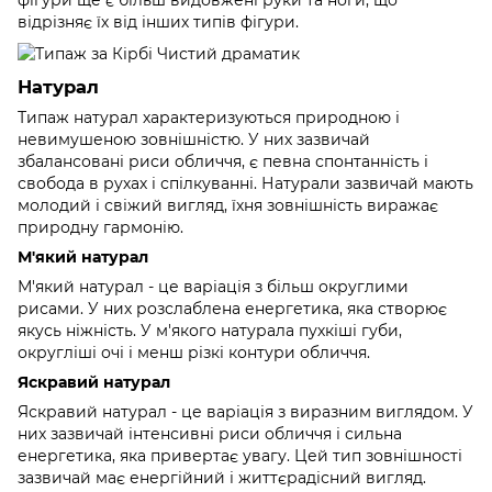
фігури ще є більш видовжені руки та ноги, що
відрізняє їх від інших типів фігури.
Натурал
Типаж натурал характеризуються природною і
невимушеною зовнішністю. У них зазвичай
збалансовані риси обличчя, є певна спонтанність і
свобода в рухах і спілкуванні. Натурали зазвичай мають
молодий і свіжий вигляд, їхня зовнішність виражає
природну гармонію.
М'який натурал
М'який натурал - це варіація з більш округлими
рисами. У них розслаблена енергетика, яка створює
якусь ніжність. У м'якого натурала пухкіші губи,
округліші очі і менш різкі контури обличчя.
Яскравий натурал
Яскравий натурал - це варіація з виразним виглядом. У
них зазвичай інтенсивні риси обличчя і сильна
енергетика, яка привертає увагу. Цей тип зовнішності
зазвичай має енергійний і життєрадісний вигляд.