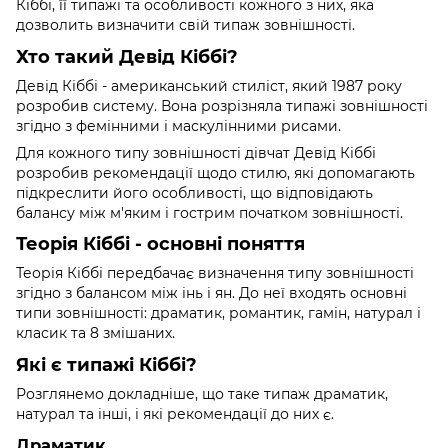
Кіббі, її типажі та особливості кожного з них, яка
дозволить визначити свій типаж зовнішності.
Хто такий Девід Кіббі?
Девід Кіббі - американський стиліст, який 1987 року
розробив систему. Вона розрізняла типажі зовнішності
згідно з фемінними і маскулінними рисами.
Для кожного типу зовнішності дівчат Девід Кіббі
розробив рекомендації щодо стилю, які допомагають
підкреслити його особливості, що відповідають
балансу між м'яким і гострим початком зовнішності.
Теорія Кіббі - основні поняття
Теорія Кіббі передбачає визначення типу зовнішності
згідно з балансом між інь і ян. До неї входять основні
типи зовнішності: драматик, романтик, гамін, натурал і
класик та 8 змішаних.
Які є типажі Кіббі?
Розглянемо докладніше, що таке типаж драматик,
натурал та інші, і які рекомендації до них є.
Драматик