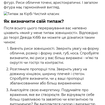
фігурі. Риси обличчя точені, аристократичні. І загалом
фігура має гармонійний вигляд.
Як визначити свій типаж?
Після всього цього перерахування вас напевно
цікавить «який у мене типаж зовнішності». Відповідно
до теорії Девіда Кіббі ви можете це дізнатися таким
чином:
Вивчіть риси зовнішності. Зверніть увагу на форму
обличчя, розмір і форму очей, губ, носа. Спробуйте
визначити, які риси у вас більш виражені - м'які та
округлі чи гострі та контрастні.
Розгляньте пропорції тіла. Зверніть увагу на
довжину кінцівок, ширину плечей і стегон.
Спробуйте визначити, чи є ваші пропорції
збалансованими або більш вираженими.
Аналізуйте свою енергетику. Подумайте про
враження, яке ви створюєте. Ви відчуваєте себе
більш грайливою та завзятою чи елегантною та
витонченою? Ви виділяєтеся силою і виразністю