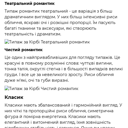
Театральний романтик
Типаж романтик театральний - це варіація з більш
драматичним виглядом. У них більш інтенсивні риси
обличчя, яскраві очі і розкішні пропорції. Їм пасують
багаті тканини та аксесуари, які створюють
театральність і драматизм.
Чистий романтик
Це один з найпривабливіших для погляду типажів. Це
красуні в повному розумінні слова: чуттєві вигини,
тонка талія, округлі стегна і в більшості випадків великі
груди. І все це за невеликого зросту. Риси обличчя
дуже м'які, очі та губи виразні.
Класик
Класики мають збалансований і гармонійний вигляд. У
них чіткі та пропорційні риси обличчя, симетрична
фігура й помірна енергетика. Класики мають
елегантний і витончений вигляд, їхня зовнішність