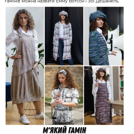
гамінів можна назвати Емму Вотсон і Зої Дешанель.