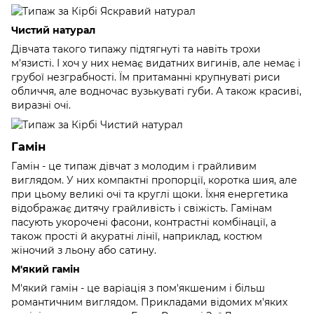
Чистий натурал
Дівчата такого типажу підтягнуті та навіть трохи
м'язисті. І хоч у них немає видатних вигинів, але немає і
грубої незграбності. Їм притаманні крупнуваті риси
обличчя, але водночас вузькуваті губи. А також красиві,
виразні очі.
Гамін
Гамін - це типаж дівчат з молодим і грайливим
виглядом. У них компактні пропорції, коротка шия, але
при цьому великі очі та круглі щоки. Їхня енергетика
відображає дитячу грайливість і свіжість. Гамінам
пасують укорочені фасони, контрастні комбінації, а
також прості й акуратні лінії, наприклад, костюм
жіночий з льону або сатину.
М'який гамін
М'який гамін - це варіація з пом'якшеним і більш
романтичним виглядом. Прикладами відомих м'яких