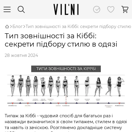
Блог
Тип зовнішності за Кіббі: секрети підбору стилю 
Тип зовнішності за Кіббі:
секрети підбору стилю в одязі
28 жовтня 2024
Типаж за Кіббі - чудовий спосіб для багатьох раз і
назавжди визначитися зі своїм типажем, стилем в одязі
та навіть із зачіскою. Розглянемо докладніше систему