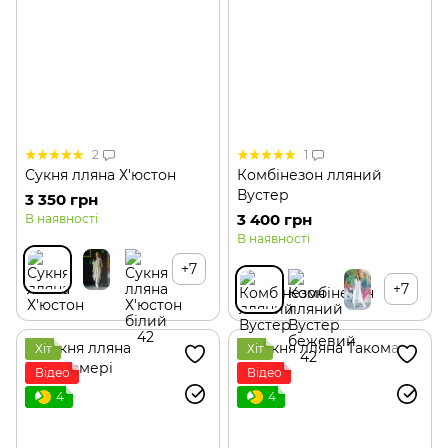
2
1
Сукня лляна Х′юстон
Комбінезон лляний
Вустер
3 350 грн
3 400 грн
В наявності
В наявності
+7
+7
Хіт
Хіт
Відео
Відео
4
4