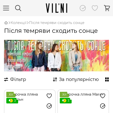
Колекції
Після темряви сходить сонце
Після темряви сходить сонце
Фільтр
За популярністю
Хіт
Хіт
3
3