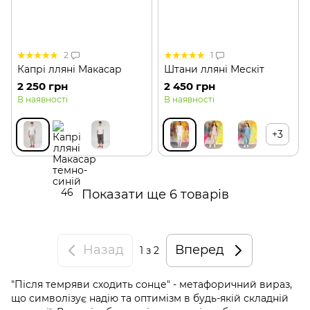
2
1
Капрі лляні Макасар
Штани лляні Мескіт
2 250 грн
2 450 грн
В наявності
В наявності
+3
Показати ще 6 товарів
Назад
Вперед
1
з 2
"Після темряви сходить сонце" - метафоричний вираз,
що символізує надію та оптимізм в будь-якій складній