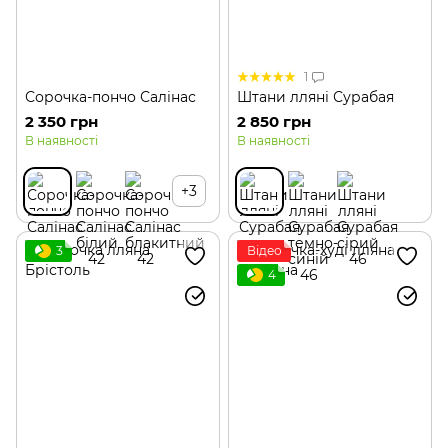
1
Сорочка-пончо Салінас
Штани лляні Сурабая
2 350 грн
2 850 грн
В наявності
В наявності
+3
3
Відео
4