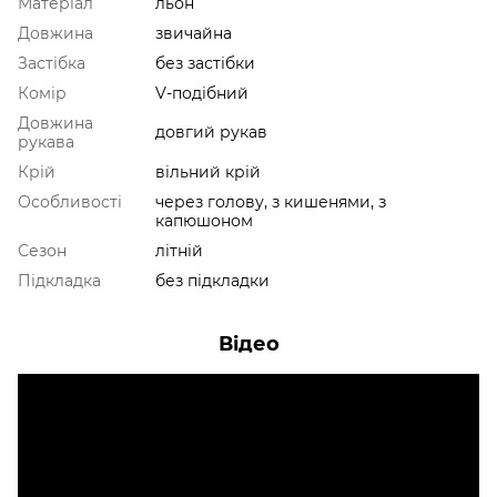
Матеріал
льон
Довжина
звичайна
Застібка
без застібки
Комір
V-подібний
Довжина
довгий рукав
рукава
Крій
вільний крій
Особливості
через голову, з кишенями, з
капюшоном
Сезон
літній
Підкладка
без підкладки
Відео