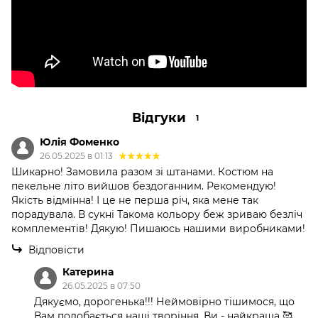
Відгуки
1
Юлія Фоменко
26.05.2025 в 01:13
Шикарно! Замовила разом зі штанами. Костюм на
пекельне літо вийшов бездоганним. Рекомендую!
Якість відмінна! І це не перша річ, яка мене так
порадувала. В сукні Такома кольору беж зриваю безліч
комплементів! Дякую! Пишаюсь нашими виробниками!
Відповісти
Катерина
26.05.2025 в 07:50
Дякуємо, дорогенька!!! Неймовірно тішимося, що
Вам подобається наші творіння. Ви - найкраща 🥰