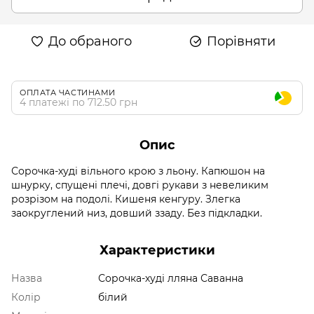
До обраного
Порівняти
ОПЛАТА ЧАСТИНАМИ
4 платежі по 712.50 грн
Опис
Сорочка-худі вільного крою з льону. Капюшон на
шнурку, спущені плечі, довгі рукави з невеликим
розрізом на подолі. Кишеня кенгуру. Злегка
заокруглений низ, довший ззаду. Без підкладки.
Характеристики
Назва
Сорочка-худі лляна Саванна
Колір
білий