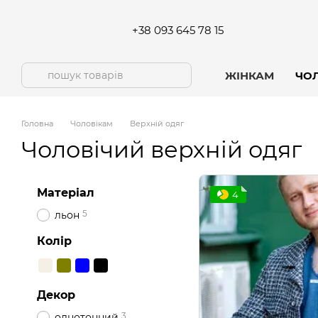
Перейти до основного контенту
+38 093 645 78 15
ЖІНКАМ
ЧО
Головна
Чоловікам
Верхній одяг
Чоловічий верхній одяг
Матеріал
4
5
льон
Колір
Декор
3
однотонний