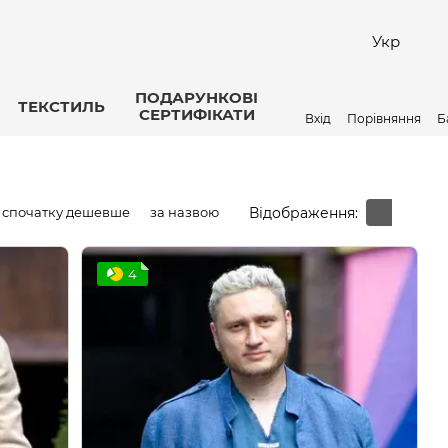
Укр
ПОДАРУНКОВІ
ТЕКСТИЛЬ
СЕРТИФІКАТИ
Вхід
Порівняння
Б
Відображення:
спочатку дешевше
за назвою
4