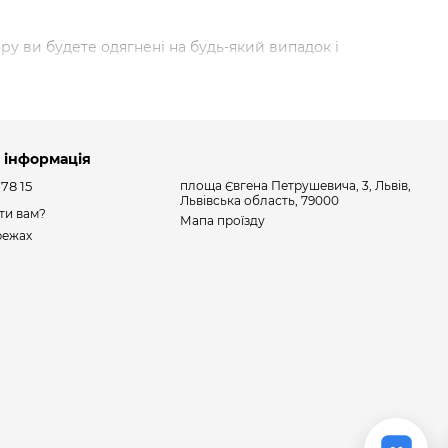
у ви будете одягнені на будь-який випадок і
 інформація
 78 15
площа Євгена Петрушевича, 3, Львів,
Львівська область, 79000
ти вам?
Мапа проїзду
режах