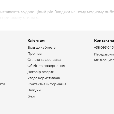
виглядають чудово цілий рік. Завдяки нашому модному вибор
и при цьому стильно.
Клієнтам
Контактна
Вхід до кабінету
+38 093 645
Про нас
Передзвони
Оплата та доставка
Ми в соцме
Обмін та повернення
Договір оферти
Угода користувача
ати
Контактна інформація
Відгуки
Блог