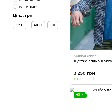
2
клітинка
Ціна, грн
Від Ціна, грн
До Ціна, грн
ОК
Артикул: calgary
Куртка лляна Калга
3 250 грн
В наявності
4