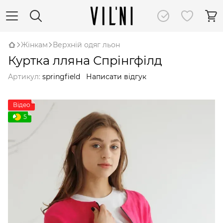
Жінкам
Верхній одяг льон
Куртка лляна Спрінгфілд
Артикул:
springfield
Написати відгук
Відео
5