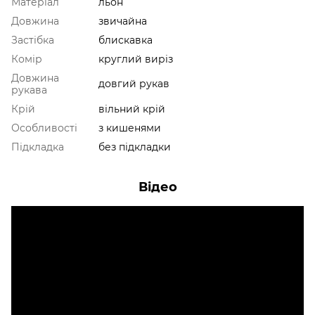
Матеріал
льон
Довжина
звичайна
Застібка
блискавка
Комір
круглий виріз
Довжина
довгий рукав
рукава
Крій
вільний крій
Особливості
з кишенями
Підкладка
без підкладки
Відео