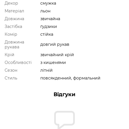
Декор
смужка
Матеріал
льон
Довжина
звичайна
Застібка
ґудзики
Комір
стійка
Довжина
довгий рукав
рукава
Крій
звичайний крій
Особливості
з кишенями
Сезон
літній
Стиль
повсякденний, формальний
Відгуки