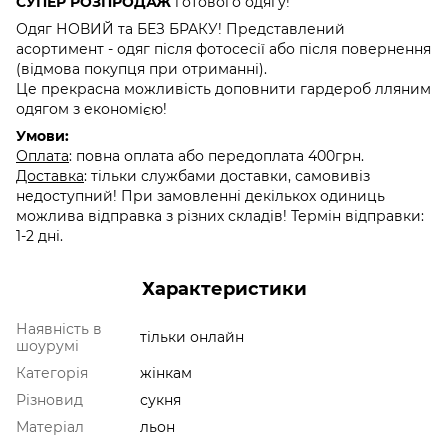
СУПЕР РОЗПРОДАЖ
готового одягу!
Одяг НОВИЙ та БЕЗ БРАКУ! Представлений
асортимент - одяг після фотосесії або після повернення
(відмова покупця при отриманні).
Це прекрасна можливість доповнити гардероб лляним
одягом з економією!
Умови:
Оплата
: повна оплата або передоплата 400грн.
Доставка
: тільки службами доставки, самовивіз
недоступний! При замовленні декількох одиниць
можлива відправка з різних складів! Термін відправки:
1-2 дні.
Характеристики
Наявність в
тільки онлайн
шоурумі
Категорія
жінкам
Різновид
сукня
Матеріал
льон