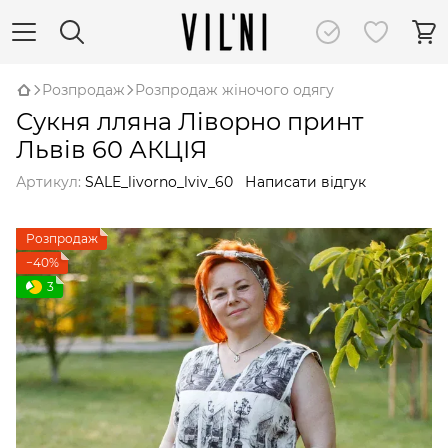
Розпродаж
Розпродаж жіночого одягу
Сукня лляна Ліворно принт
Львів 60 АКЦІЯ
Артикул:
SALE_livorno_lviv_60
Написати відгук
Розпродаж
−40%
3