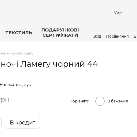
Укр
ПОДАРУНКОВІ
ТЕКСТИЛЬ
СЕРТИФІКАТИ
Вхід
Порівняння
Б
аж жіночого одягу
іночі Ламегу чорний 44
Написати відгук
грн
Порівняти
В бажання
В кредит