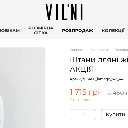
РОЗМІРНА
ЛОВІКАМ
РОЗПРОДАЖ
КОЛЕКЦІЇ
СІТКА
Головна
Розпродаж
Розпрод
Штани лляні ж
АКЦІЯ
Артикул: SALE_lamego_147_44
1 715 грн
2 450 
В наявності
Купити