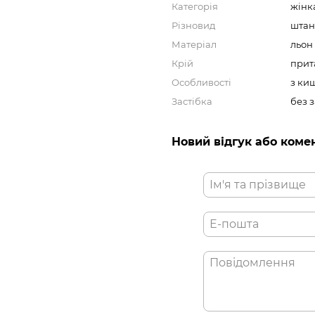
Категорія
жінк
Різновид
штан
Матеріал
льон
Крій
прит
Особливості
з ки
Застібка
без 
Новий відгук або коме