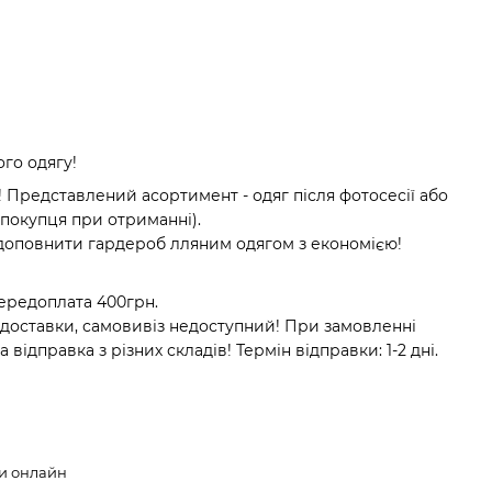
ого одягу!
Представлений асортимент - одяг після фотосесії або
 покупця при отриманні).
доповнити гардероб лляним одягом з економією!
передоплата 400грн.
 доставки, самовивіз недоступний! При замовленні
ідправка з різних складів! Термін відправки: 1-2 дні.
ки онлайн