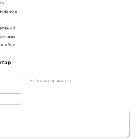
ам
и жіночі
алений
шенями
застібки
нтар
Увійти за допомогою