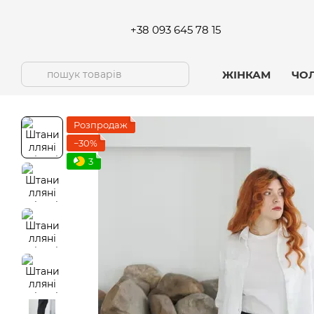
Перейти до основного контенту
+38 093 645 78 15
ЖІНКАМ
ЧО
Розпродаж
−30%
3