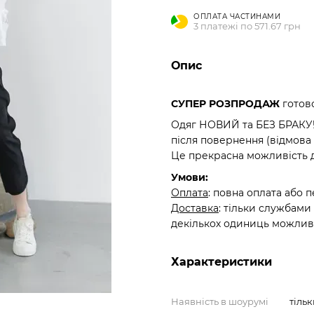
ОПЛАТА ЧАСТИНАМИ
3 платежі по 571.67 грн
Опис
СУПЕР РОЗПРОДАЖ
готов
Одяг НОВИЙ та БЕЗ БРАКУ! 
після повернення (відмова
Це прекрасна можливість 
Умови:
Оплата
: повна оплата або 
Доставка
: тільки службами
декількох одиниць можлива в
Характеристики
Наявність в шоурумі
тіль