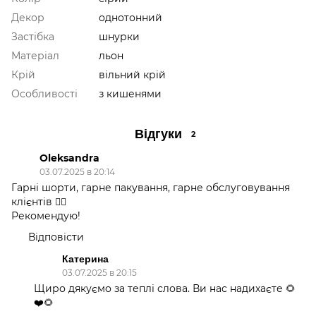
Декор
однотонний
Застібка
шнурки
Матеріал
льон
Крій
вільний крій
Особливості
з кишенями
Відгуки
2
Oleksandra
03.07.2025 в 20:14
Гарні шорти, гарне пакування, гарне обслуговування
клієнтів 👍🏻
Рекомендую!
Відповісти
Катерина
03.07.2025 в 20:15
Щиро дякуємо за теплі слова. Ви нас надихаєте 🌻
❤️🌻