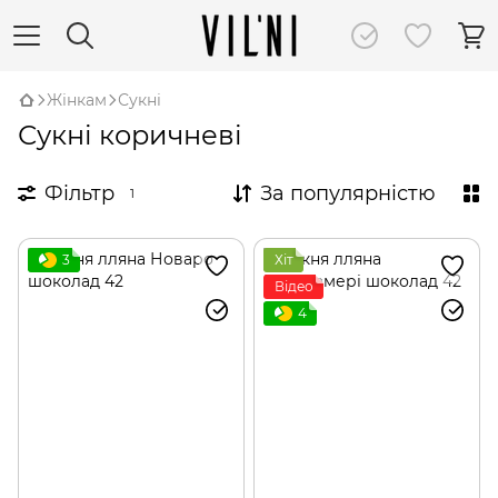
Жінкам
Сукні
Сукні коричневі
Фільтр
За популярністю
1
3
Хіт
Відео
4