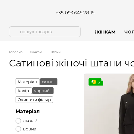
Перейти до основного контенту
+38 093 645 78 15
ЖІНКАМ
ЧО
Головна
Жінкам
Штани
Сатинові жіночі штани ч
Матеріал:
сатин
3
Колір:
чорний
Очистити фільтр
Матеріал
9
льон
1
вовна