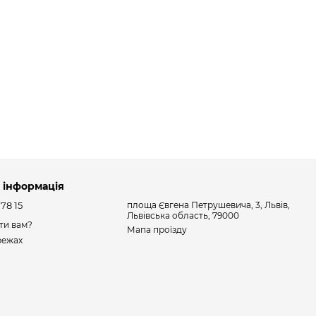
 інформація
 78 15
площа Євгена Петрушевича, 3, Львів,
Львівська область, 79000
ти вам?
Мапа проїзду
режах