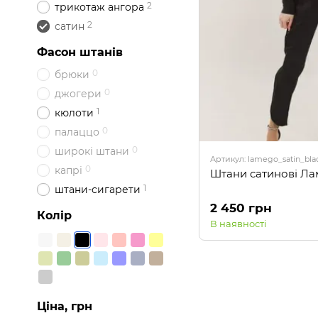
2
трикотаж ангора
2
сатин
Фасон штанів
0
брюки
0
джогери
1
кюлоти
0
палаццо
0
широкі штани
Артикул: lamego_satin_bla
0
капрі
Штани сатинові Ла
1
штани-сигарети
2 450 грн
Колір
В наявності
Ціна, грн