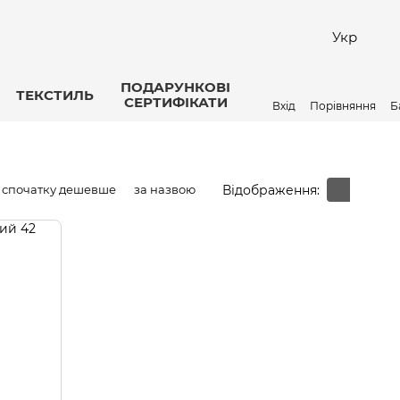
Укр
ПОДАРУНКОВІ
ТЕКСТИЛЬ
СЕРТИФІКАТИ
Вхід
Порівняння
Б
Відображення:
спочатку дешевше
за назвою