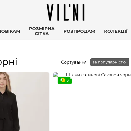
РОЗМІРНА
ЛОВІКАМ
РОЗПРОДАЖ
КОЛЕКЦІЇ
СІТКА
орні
Сортування:
за популярністю
3