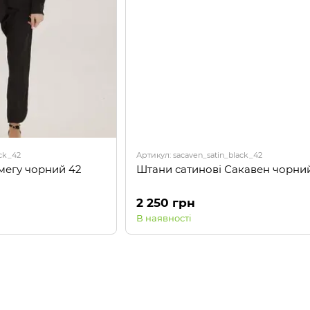
ck_42
Артикул: sacaven_satin_black_42
мегу чорний 42
Штани сатинові Сакавен чорни
2 250 грн
В наявності