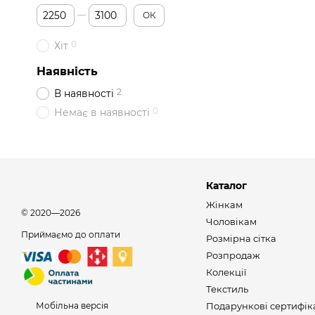
Від Ціна, грн
До Ціна, грн
ОК
0
Хіт
Наявність
2
В наявності
0
Немає в наявності
Каталог
Жінкам
© 2020—2026
Чоловікам
Приймаємо до оплати
Розмірна сітка
Розпродаж
Колекції
Текстиль
Мобільна версія
Подарункові сертифік