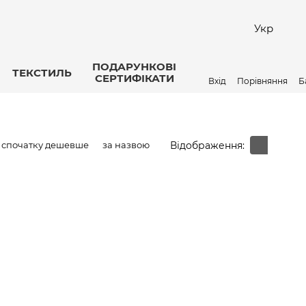
Укр
ПОДАРУНКОВІ
ТЕКСТИЛЬ
СЕРТИФІКАТИ
Вхід
Порівняння
Б
Відображення:
спочатку дешевше
за назвою