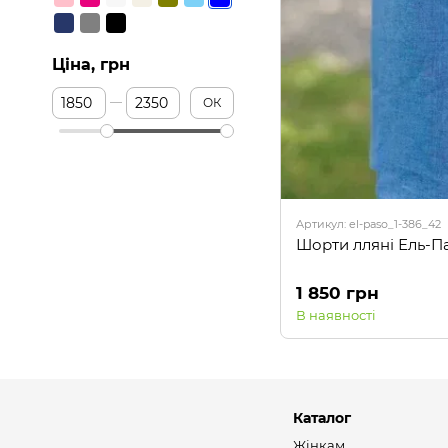
Ціна, грн
Від Ціна, грн
До Ціна, грн
ОК
Артикул: el-paso_1-386_42
Шорти лляні Ель-Па
1 850 грн
В наявності
Каталог
Жінкам