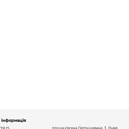
 інформація
 78 15
площа Євгена Петрушевича, 3, Львів,