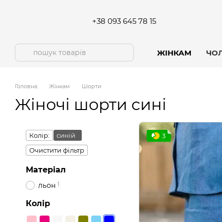
Перейти до основного контенту
+38 093 645 78 15
ЖІНКАМ
ЧО
Головна
Жінкам
Шорти
Жіночі шорти сині
Колір:
синій
3
Очистити фільтр
Матеріал
1
льон
Колір