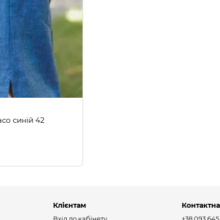
со синій 42
Клієнтам
Контактна
Вхід до кабінету
+38 093 645