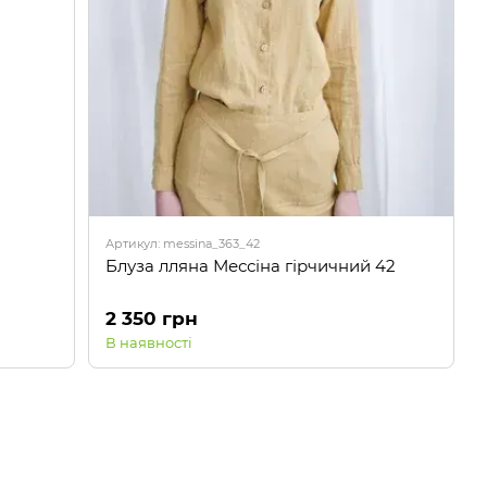
Артикул: messina_363_42
Блуза лляна Мессіна гірчичний 42
2 350 грн
В наявності