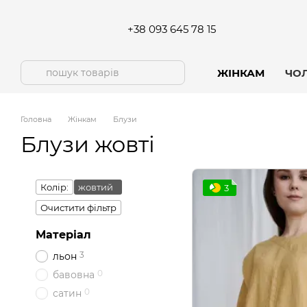
Перейти до основного контенту
+38 093 645 78 15
ЖІНКАМ
ЧО
Головна
Жінкам
Блузи
Блузи жовті
Колір:
жовтий
3
Очистити фільтр
Матеріал
3
льон
0
бавовна
0
сатин