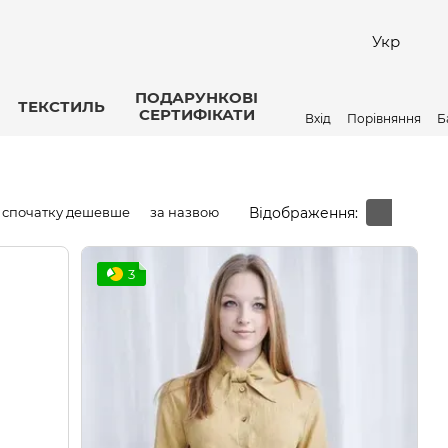
Укр
ПОДАРУНКОВІ
ТЕКСТИЛЬ
СЕРТИФІКАТИ
Вхід
Порівняння
Б
Відображення:
спочатку дешевше
за назвою
3