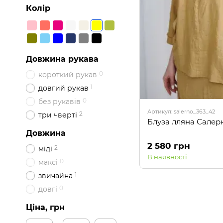
Колір
Довжина рукава
0
короткий рукав
1
довгий рукав
0
без рукавів
Артикул: salerno_363_42
2
три чверті
Блуза лляна Салер
Довжина
2 580 грн
2
міді
В наявності
0
максі
1
звичайна
0
довгі
Ціна, грн
Від Ціна, грн
До Ціна, грн