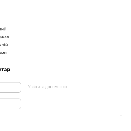
вий
рукав
крій
ями
нтар
Увійти за допомогою