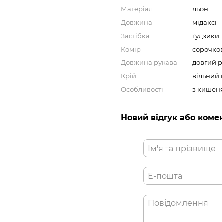
Матеріал
льон
Довжина
мідаксі
Застібка
ґудзики
Комір
сорочко
Довжина рукава
довгий 
Крій
вільний 
Особливості
з кишен
Новий відгук або коме