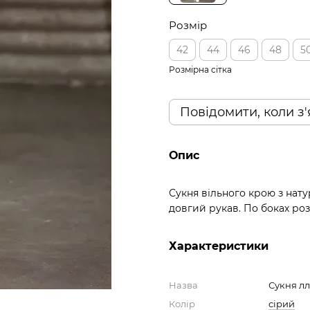
Розмір
42
44
46
48
5
Розмірна сітка
Повідомити, коли з
Опис
Сукня вільного крою з нату
довгий рукав. По боках роз
Характеристики
Назва
Сукня л
Колір
сірий