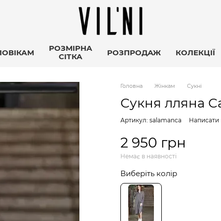
РОЗМІРНА
ЛОВІКАМ
РОЗПРОДАЖ
КОЛЕКЦІЇ
СІТКА
Головна
Жінкам
Сукні
Сукня лляна С
Артикул: salamanca
Написати 
2 950 грн
Немає в наявності
Виберіть колір