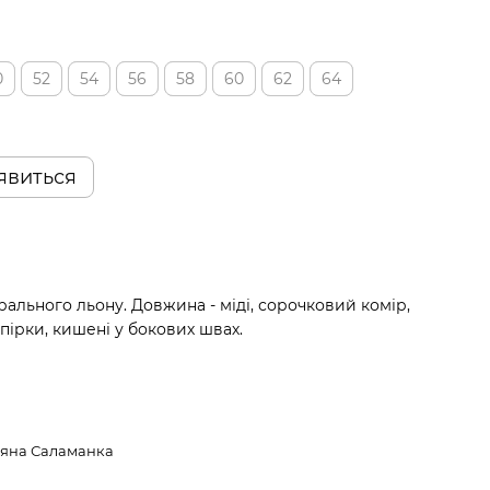
0
52
54
56
58
60
62
64
'явиться
рального льону. Довжина - міді, сорочковий комір,
пірки, кишені у бокових швах.
ляна Саламанка