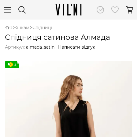
Жінкам
Спідниці
Спідниця сатинова Алмада
Артикул:
almada_satin
Написати відгук
3