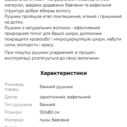
матеріал, завдяки додаванні бавовни та вафельній
структурі добре вбирає вологу.
Рушник пройшов етап пом'якшення, м'який і приємний
на дотик.
Рушник з натуральних волокон - ефективний
природний пілінг для Вашої шкіри, допоможе
покращити кровообіг і мікроциркуляцію шкіри, набути
сили, молодість і красу.
При покупці рушник усаджений, в процесі
експлуатації розтягується до своєї величини.
Характеристики
Різновид
банний рушник
товару
Декор
однотонний, вафельний
Тип рушника
банний
Розміри
150x80 см
Матеріал
льон, бавовна