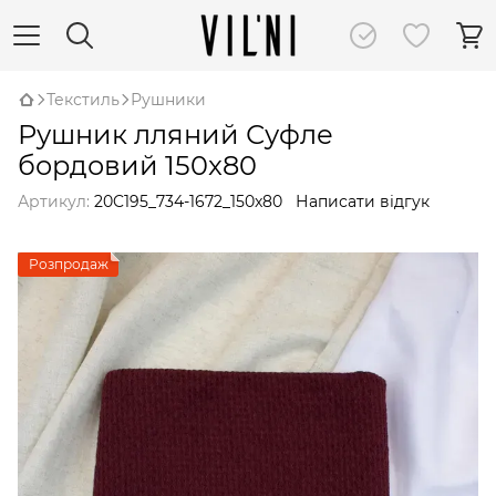
Текстиль
Рушники
Рушник лляний Суфле
бордовий 150x80
Артикул:
20C195_734-1672_150x80
Написати відгук
Розпродаж