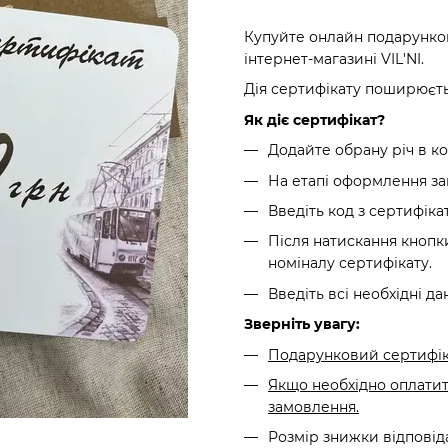
Купуйте онлайн подарунков
інтернет-магазині VIL'NI.
Дія сертифікату поширюєтьс
Як діє сертифікат?
Додайте обрану річ в к
На етапі оформлення за
Введіть код з сертифіка
Після натискання кнопки
номіналу сертифікату.
Введіть всі необхідні да
Зверніть увагу:
Подарунковий сертифіка
Якщо необхідно оплатит
замовлення.
Розмір знижки відповід