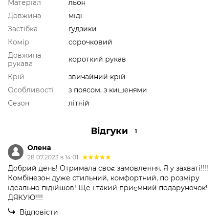
Матеріал
льон
Довжина
міді
Застібка
ґудзики
Комір
сорочковий
Довжина
короткий рукав
рукава
Крій
звичайний крій
Особливості
з поясом, з кишенями
Сезон
літній
Відгуки
1
Олена
28.07.2023 в 14:01
Добрий день! Отримала своє замовлення. Я у захваті!!!!
Комбінезон дуже стильний, комфортний, по розміру
ідеально підійшов! Ще і такий приємний подаруночок!
ДЯКУЮ!!!!
Відповісти