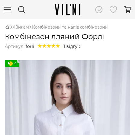
Жінкам
Комбінезони та напівкомбінезони
Комбінезон лляний Форлі
Артикул:
forli
1 відгук
4