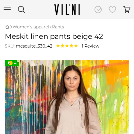
Women's apparel
Pants
Meskit linen pants beige 42
SKU:
mesquite_330_42
1 Review
4