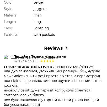
Color
beige
Style
joggers
Material
linen
Length
long
Clasp
lightning
Features
with pockets
Reviews
1
Піддубна Тетяна Миколаївна
04.06.2023 в 16:10
замовила ці штани разом із лляним топом Айверу.
швидко зв'язалися, уточнили мої розміри (бо є чудова
можливість зшити речі просто по ствоїм параметрам).
все підішло ідеально. вийшов зручний і класний літній
костюм.
ніжно-ліловий дуже гарний колір, коли хочеться
світлого, але не білого.
все було запаковано у гарний лляний рюкзачок, ще й
бонусом пакет кави)