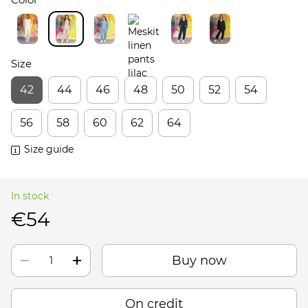
Size
42
44
46
48
50
52
54
56
58
60
62
64
Size guide
In stock
€54
Buy now
On credit