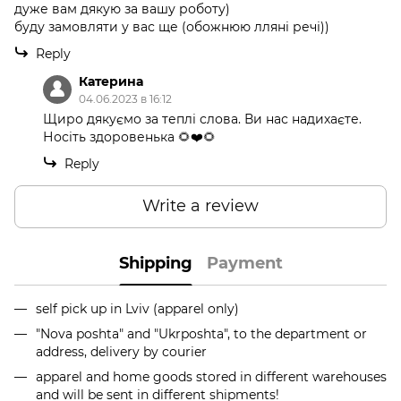
дуже вам дякую за вашу роботу)
буду замовляти у вас ще (обожнюю лляні речі))
Reply
Катерина
04.06.2023 в 16:12
Щиро дякуємо за теплі слова. Ви нас надихаєте.
Носіть здоровенька 🌻❤️🌻
Reply
Write a review
Shipping
Payment
self pick up in Lviv (apparel only)
"Nova poshta" and "Ukrposhta", to the department or
address, delivery by courier
apparel and home goods stored in different warehouses
and will be sent in different shipments!